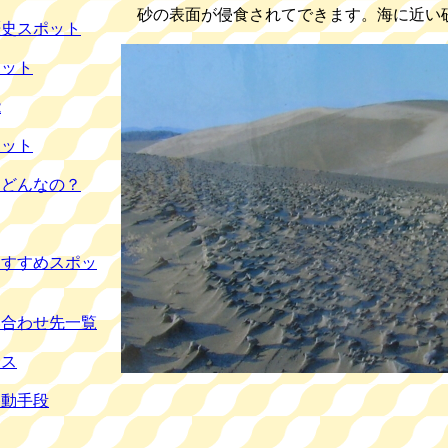
砂の表面が侵食されてできます。海に近い
歴史スポット
ポット
能
ポット
てどんなの？
おすすめスポッ
い合わせ先一覧
セス
移動手段