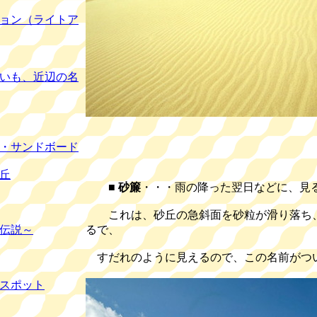
ョン（ライトア
、近辺の名
・サンドボード
丘
■
砂簾
・・・雨の降った翌日などに、見
これは、砂丘の急斜面を砂粒が滑り落ち、
伝説～
るで、
すだれのように見えるので、この名前がつ
スポット