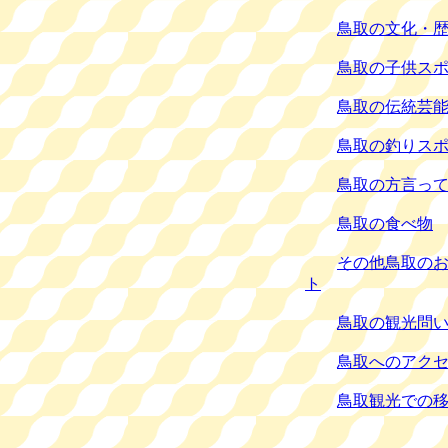
鳥取の文化・
鳥取の子供ス
鳥取の伝統芸
鳥取の釣りス
鳥取の方言っ
鳥取の食べ物
その他鳥取の
ト
鳥取の観光問
鳥取へのアク
鳥取観光での