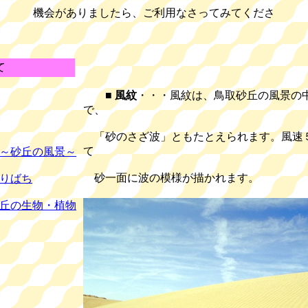
機会がありましたら、ご利用なさってみてくださ
い
て
■
風紋
・・・風紋は、鳥取砂丘の風景の
で、
「砂のさざ波」ともたとえられます。風速
て
～砂丘の風景～
砂一面に波の模様が描かれます。
りばち
丘の生物・植物