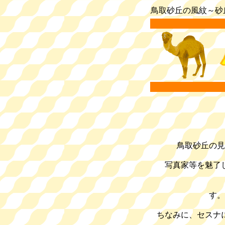
鳥取砂丘の風紋～砂
鳥取
砂丘
の見
写真家等を魅了
ちなみに、セスナ