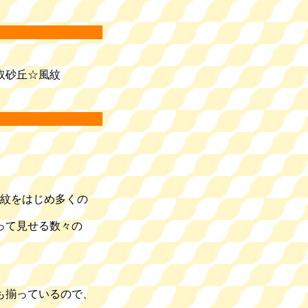
取砂丘☆風紋
紋
をはじめ多くの
って見せる数々の
。
も揃っているので、