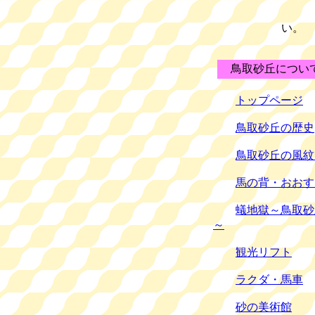
鳥取砂丘につい
トップページ
鳥取砂丘の歴史
鳥取砂丘の風紋
馬の背・おおす
蟻地獄～鳥取砂
～
観光リフト
ラクダ・馬車
砂の美術館