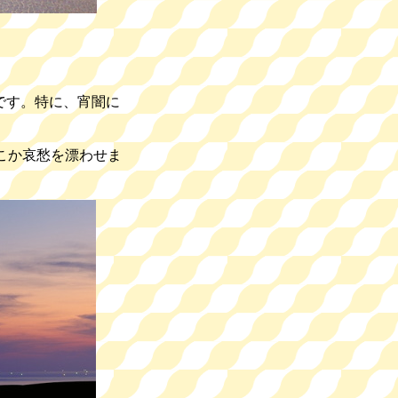
です。特に、宵闇に
こか哀愁を漂わせま