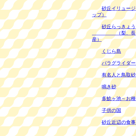
砂丘イリュージ
ップ）
砂丘らっきょう
（梨、長いも
産）
くじら島
パラグライダー
有名人と鳥取砂
鳴き砂
多鯰ヶ池～お種
子供の国
砂丘近辺の食事