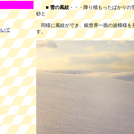
■
雪の風紋
・・・降り積もったばかりの
砂と
同様に風紋ができ、銀世界一面の波模様を
ついて
す。