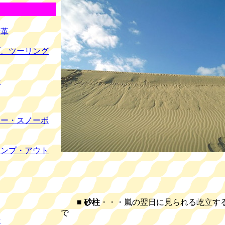
沿革
ブ、ツーリング
場
キー・スノーボ
ャンプ・アウト
■
砂柱
・・・嵐の翌日に見られる屹立す
で
場