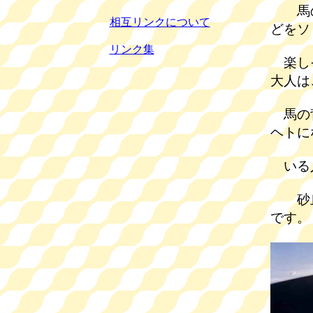
馬の
相互リンクについて
どをソ
リンク集
楽しそ
大人は
馬の背
ヘトに
いる
砂丘
です。