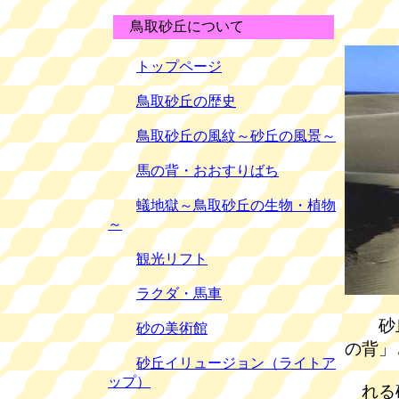
鳥取砂丘について
トップページ
鳥取砂丘の歴史
鳥取砂丘の風紋～砂丘の風景～
馬の背・おおすりばち
蟻地獄～鳥取砂丘の生物・植物
～
観光リフト
ラクダ・馬車
砂丘
砂の美術館
の背」
砂丘イリュージョン（ライトア
ップ）
れる砂