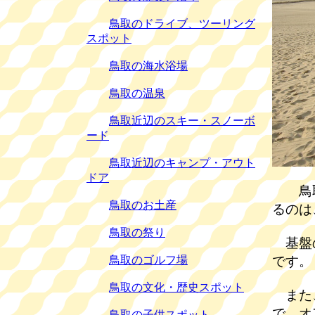
鳥取のドライブ、ツーリング
スポット
鳥取の海水浴場
鳥取の温泉
鳥取近辺のスキー・スノーボ
ード
鳥取近辺のキャンプ・アウト
ドア
鳥取
鳥取のお土産
るのは
鳥取の祭り
基盤の
鳥取のゴルフ場
です。
鳥取の文化・歴史スポット
また、
で、オ
鳥取の子供スポット