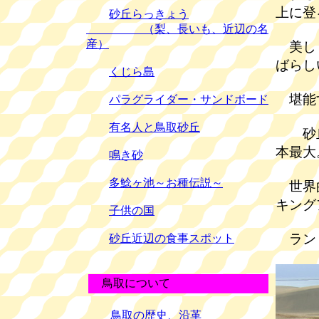
上に登
砂丘らっきょう
（梨、長いも、近辺の名
産）
美しく
ばらし
くじら島
堪能
パラグライダー・サンドボード
有名人と鳥取砂丘
砂丘
本最大
鳴き砂
多鯰ヶ池～お種伝説～
世界的
キング
子供の国
ランド
砂丘近辺の食事スポット
鳥取について
鳥取の歴史、沿革