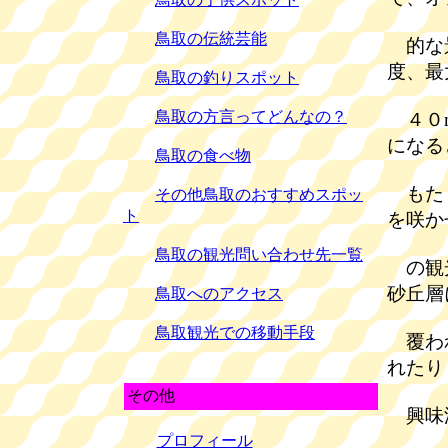
鳥取の伝統芸能
的な景
度、最
鳥取の釣りスポット
鳥取の方言ってどんなの？
４０m
になる
鳥取の食べ物
もたく
その他鳥取のおすすめスポッ
ト
を咲か
鳥取の観光問い合わせ先一覧
の観光
砂丘層
鳥取へのアクセス
鳥取観光での移動手段
覆われ
れたり
その他
興味
プロフィール